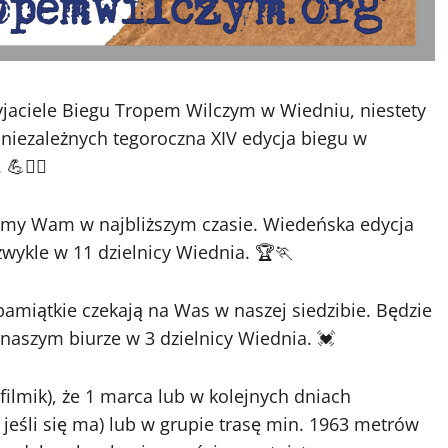
jaciele Biegu Tropem Wilczym w Wiedniu, niestety
iezależnych tegoroczna XIV edycja biegu w
🏃‍♀️
emy Wam w najbliższym czasie. Wiedeńska edycja
wykle w 11 dzielnicy Wiednia. 🏆🏃
 pamiątkie czekają na Was w naszej siedzibie. Będzie
aszym biurze w 3 dzielnicy Wiednia. 💓
ilmik), że 1 marca lub w kolejnych dniach
 jeśli się ma) lub w grupie trasę min. 1963 metrów