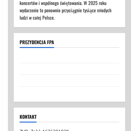
koncertów i wspólnego świętowania. W 2025 roku
wydarzenie to ponownie przyciągnie tysiące młodych
ludzi w całej Polsce.
PREZYDENCJA FPA
Struktura Prezydencji FPA
Federacja Polaków w Austrii: Nasza Misja i Cele
Grafiki FPA
Kontakt
KONTAKT