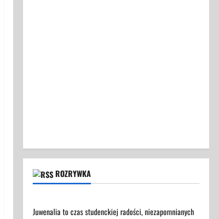
ROZRYWKA
Juwenalia 2025 - Przewodnik dla Uczestników
Juwenalia to czas studenckiej radości, niezapomnianych