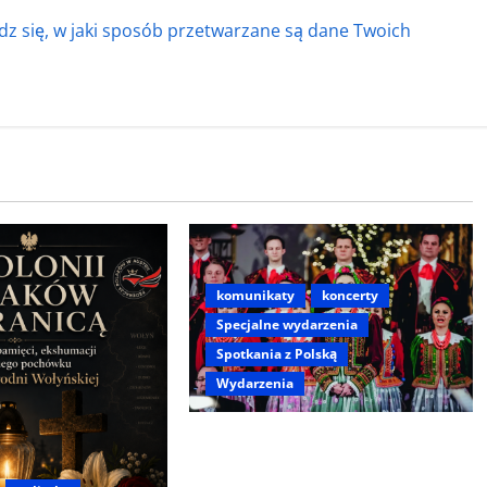
z się, w jaki sposób przetwarzane są dane Twoich
komunikaty
koncerty
Specjalne wydarzenia
Spotkania z Polską
Wydarzenia
Koncert „ŚWIĘTA NOC” – Zespół
PiT ŚLĄSK im. St. Hadyny w