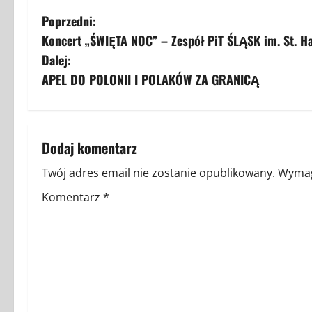
Z
Poprzedni:
Koncert „ŚWIĘTA NOC” – Zespół PiT ŚLĄSK im. St. H
o
Dalej:
b
APEL DO POLONII I POLAKÓW ZA GRANICĄ
a
c
Dodaj komentarz
z
Twój adres email nie zostanie opublikowany.
Wymag
w
Komentarz
*
p
i
s