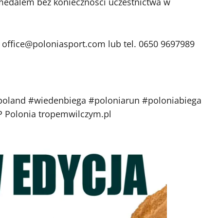
medalem bez konieczności uczestnictwa w
 office@poloniasport.com lub tel. 0650 9697989
oland #wiedenbiega #poloniarun #poloniabiega
P Polonia tropemwilczym.pl