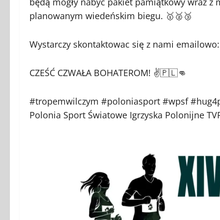
będą mogły nabyć pakiet pamiątkowy wraz z 
planowanym wiedeńskim biegu. 🥇🥈🥉
Wystarczy skontaktowac się z nami emailowo:
CZEŚĆ CZWAŁA BOHATEROM! ✌️🇵🇱👊
#tropemwilczym #poloniasport #wpsf #hug4p
Polonia Sport Światowe Igrzyska Polonijne TV