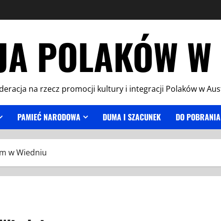
JA POLAKÓW W 
deracja na rzecz promocji kultury i integracji Polaków w Aust
PAMIEĆ NARODOWA
DUMA I SZACUNEK
DO POBRANIA
ym w Wiedniu