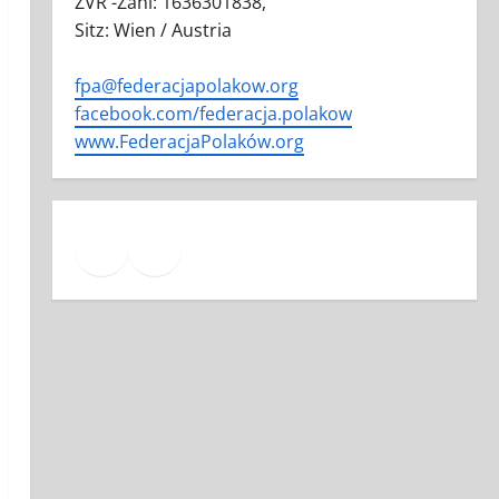
ZVR -Zahl: 1636301838,
Sitz: Wien / Austria
fpa@federacjapolakow.org
facebook.com/federacja.polakow
www.FederacjaPolaków.org
Facebook
Mail
YouTube