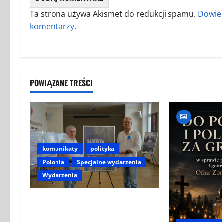
Ta strona używa Akismet do redukcji spamu.
Dowied
komentarzy.
POWIĄZANE TREŚCI
komunikaty
polityka
Polonia
Specjalne wydarzenia
Wydarzenia
ZAPROSZENIE NA WYSTAWĘ
„SĄSIEDZKA KREW –