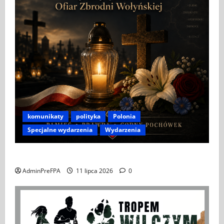
komunikaty
polityka
Polonia
Specjalne wydarzenia
Wydarzenia
APEL DO POLONII I POLAKÓW ZA GRANICĄ
AdminPreFPA
11 lipca 2026
0