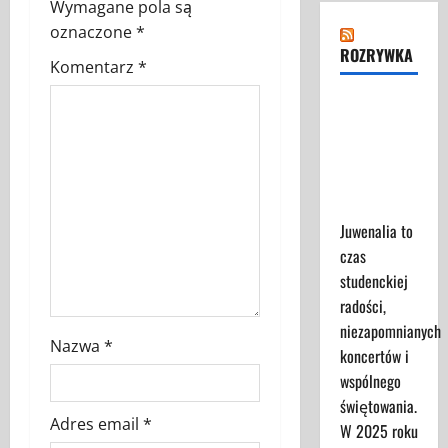
z
Wymagane pola są
oznaczone
*
w
ROZRYWKA
Komentarz
*
p
Juwenalia
2025 -
i
Przewodnik
s
dla
Uczestników
y
Juwenalia to
czas
studenckiej
radości,
niezapomnianych
Nazwa
*
koncertów i
wspólnego
świętowania.
Adres email
*
W 2025 roku