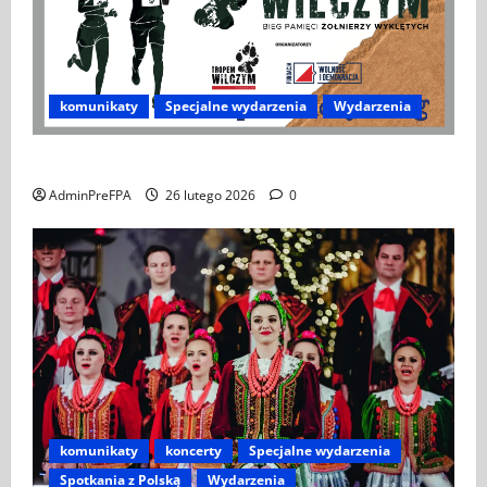
komunikaty
Specjalne wydarzenia
Wydarzenia
XIV Bieg Tropem Wilczym w Wiedniu
AdminPreFPA
26 lutego 2026
0
komunikaty
koncerty
Specjalne wydarzenia
Spotkania z Polską
Wydarzenia