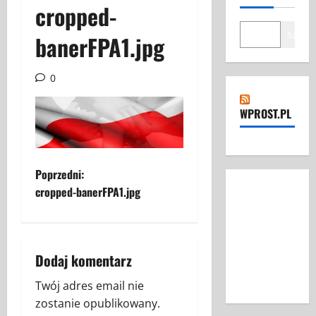
cropped-
Szukaj
banerFPA1.jpg
0
WPROST.PL
Z
Poprzedni:
cropped-banerFPA1.jpg
o
b
Dodaj komentarz
a
Twój adres email nie
c
zostanie opublikowany.