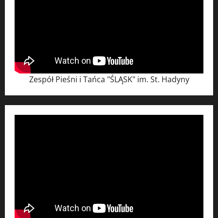
Zespół Pieśni i Tańca "ŚLĄSK" im. St. Hadyny