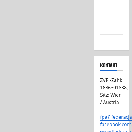
Austrii:
Nasza Misja
i Cele
Grafiki FPA
Kontakt
KONTAKT
ZVR -Zahl:
1636301838,
Sitz: Wien
/ Austria
fpa@federacj
facebook.com/
www.Federacj