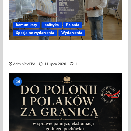
komunikaty
polityka
Polonia
Specjalne wydarzenia
Wydarzenia
ZAPROSZENIE NA WYSTAWĘ „SĄSIEDZKA KREW –
LUDOBÓJSTWO WOŁYŃSKO-GALICYJSKIE 1943–1945”
AdminPreFPA
11 lipca 2026
1