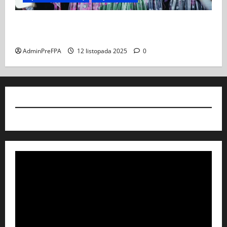
Koncert „ŚWIĘTA NOC” – Zespół PiT ŚLĄSK im. St.
Hadyny w Wiedniu – 15.12.2025
AdminPreFPA
12 listopada 2025
0