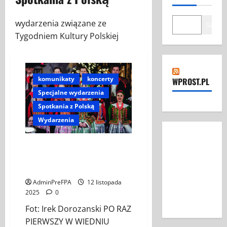
wydarzenia związane ze
Szukaj
Tygodniem Kultury Polskiej
komunikaty
koncerty
WPROST.PL
Specjalne wydarzenia
Spotkania z Polską
Wydarzenia
Koncert „ŚWIĘTA NOC” – Zespół
PiT ŚLĄSK im. St. Hadyny w
Wiedniu – 15.12.2025
AdminPreFPA
12 listopada
2025
0
Fot: Irek Dorozanski PO RAZ
PIERWSZY W WIEDNIU