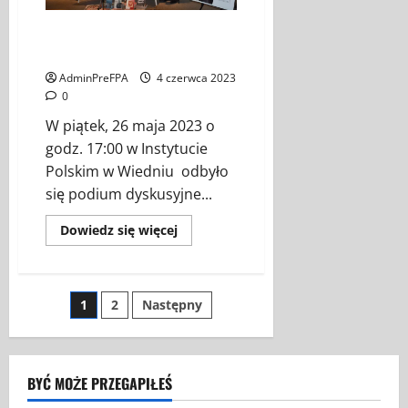
Ojciec św. Jan Paweł II.
Dziedzictwo Narodowe
AdminPreFPA
4 czerwca 2023
0
W piątek, 26 maja 2023 o
godz. 17:00 w Instytucie
Polskim w Wiedniu odbyło
się podium dyskusyjne...
Dowiedz
Dowiedz się więcej
się
więcej
o
Ojciec
św.
Stronicowanie
1
2
Następny
Jan
Paweł
II.
wpisów
Dziedzictwo
Narodowe
BYĆ MOŻE PRZEGAPIŁEŚ