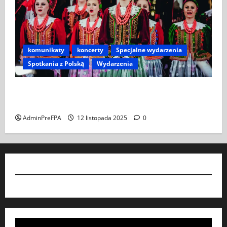
komunikaty
koncerty
Specjalne wydarzenia
Spotkania z Polską
Wydarzenia
Koncert „ŚWIĘTA NOC” – Zespół PiT ŚLĄSK im. St.
Hadyny w Wiedniu – 15.12.2025
AdminPreFPA
12 listopada 2025
0