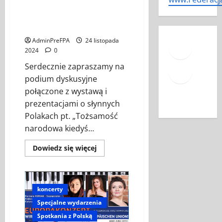
dziś-wpływ wybitnych Polaków
na kształtowanie postaw
patriotycznych”.
Face
AdminPreFPA
24 listopada
2024
0
Mail
Serdecznie zapraszamy na
podium dyskusyjne
YouT
połączone z wystawą i
prezentacjami o słynnych
Polakach pt. „Tożsamość
narodowa kiedyś...
Dowiedz
Dowiedz się więcej
się
więcej
o
Podium
dyskusyjne
pt.
koncerty
„Tożsamość
Specjalne wydarzenia
narodowa
kiedyś
Spotkania z Polską
i