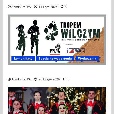
AdminPreFPA
11 lipca 2026
0
komunikaty
Specjalne wydarzenia
Wydarzenia
XIV Bieg Tropem Wilczym w Wiedniu
AdminPreFPA
26 lutego 2026
0