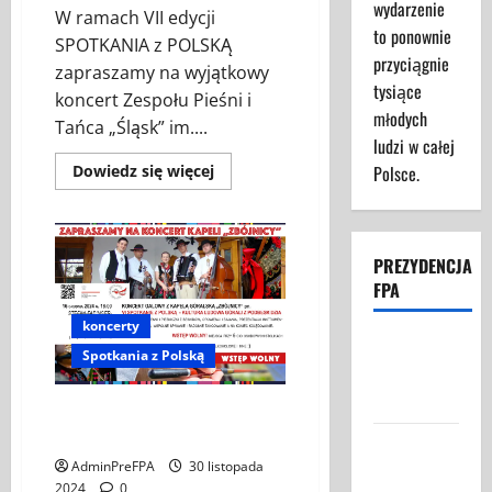
wydarzenie
W ramach VII edycji
to ponownie
SPOTKANIA z POLSKĄ
przyciągnie
zapraszamy na wyjątkowy
tysiące
koncert Zespołu Pieśni i
młodych
Tańca „Śląsk” im....
ludzi w całej
Dowiedz
Polsce.
Dowiedz się więcej
się
więcej
o
Koncert
Zespołu
Pieśni
PREZYDENCJA
i
FPA
Tańca
„Śląsk”
im.
koncerty
Stanisława
Struktura
Hadyny
Spotkania z Polską
z
Prezydencji
okazji
FPA
polskiej
KONCERT GALOWY Z KAPELĄ
Prezydencji
w
GÓRALSKĄ „ZBÓJNICY“
Federacja
Radzie
UE
AdminPreFPA
30 listopada
Polaków w
2024
0