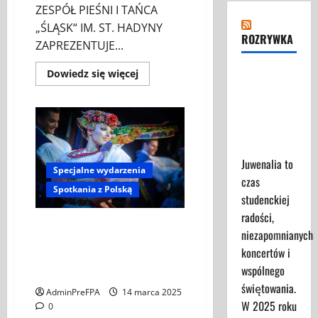
ZESPÓŁ PIEŚNI I TAŃCA
„ŚLĄSK“ IM. ST. HADYNY
ROZRYWKA
ZAPREZENTUJE...
Dowiedz
Juwenalia
Dowiedz się więcej
się
2025 -
więcej
o
Przewodnik
Koncert
„ŚWIĘTA
dla
NOC”
–
Uczestników
Zespół
Juwenalia to
PiT
Specjalne wydarzenia
ŚLĄSK
czas
im.
Spotkania z Polską
St.
studenckiej
Hadyny
w
radości,
Wiedniu
Koncert Zespołu Pieśni i Tańca
–
niezapomnianych
„Śląsk” im. Stanisława Hadyny z
15.12.2025
koncertów i
okazji polskiej Prezydencji w
wspólnego
Radzie UE
świętowania.
AdminPreFPA
14 marca 2025
W 2025 roku
0