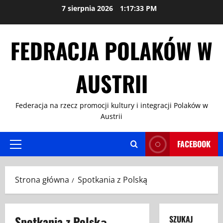
Przejdź
7 sierpnia 2026
1:17:34 PM
do
treści
FEDRACJA POLAKÓW W
AUSTRII
Federacja na rzecz promocji kultury i integracji Polaków w
Austrii
FACEBOOK
Menu
główne
Strona główna
Spotkania z Polską
Spotkania z Polską
SZUKAJ