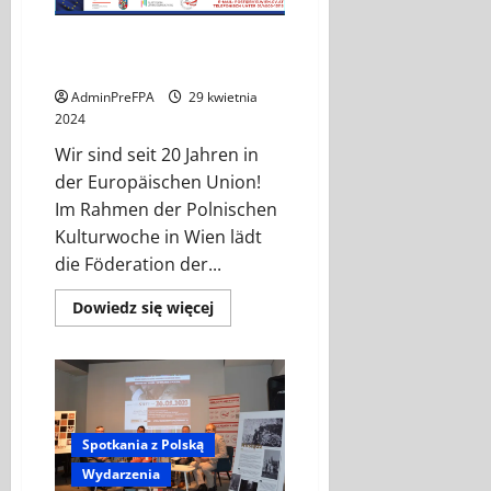
dziś-
wpływ
wybitnych
Europa Konzert in Hietzing,
Polaków
01.06.2024
na
kształtowanie
postaw
AdminPreFPA
29 kwietnia
patriotycznych”.
2024
Wir sind seit 20 Jahren in
der Europäischen Union!
Im Rahmen der Polnischen
Kulturwoche in Wien lädt
die Föderation der...
Dowiedz
Dowiedz się więcej
się
więcej
o
Europa
Konzert
in
Hietzing,
01.06.2024
Spotkania z Polską
Wydarzenia