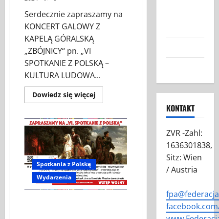
Austrii:
Serdecznie zapraszamy na
Nasza Misja
KONCERT GALOWY Z
i Cele
KAPELĄ GÓRALSKĄ
Grafiki FPA
„ZBÓJNICY“ pn. „VI
SPOTKANIE Z POLSKĄ –
Kontakt
KULTURA LUDOWA...
Dowiedz
Dowiedz się więcej
się
KONTAKT
więcej
o
KONCERT
GALOWY
ZVR -Zahl:
Z
KAPELĄ
1636301838,
GÓRALSKĄ
„ZBÓJNICY“
Sitz: Wien
Spotkania z Polską
/ Austria
Wydarzenia
fpa@federacj
Podium dyskusyjne pt.
facebook.com/
„Tożsamość narodowa kiedyś i
www.Federacj