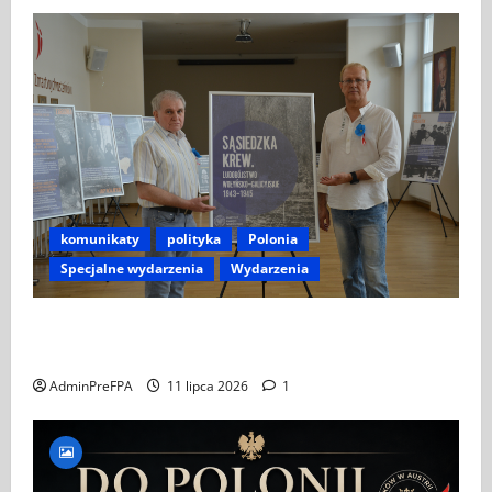
komunikaty
polityka
Polonia
Specjalne wydarzenia
Wydarzenia
ZAPROSZENIE NA WYSTAWĘ „SĄSIEDZKA KREW –
LUDOBÓJSTWO WOŁYŃSKO-GALICYJSKIE 1943–1945”
AdminPreFPA
11 lipca 2026
1