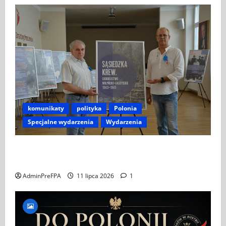
komunikaty
polityka
Polonia
Specjalne wydarzenia
Wydarzenia
ZAPROSZENIE NA WYSTAWĘ „SĄSIEDZKA KREW –
LUDOBÓJSTWO WOŁYŃSKO-GALICYJSKIE 1943–1945”
AdminPreFPA
11 lipca 2026
1