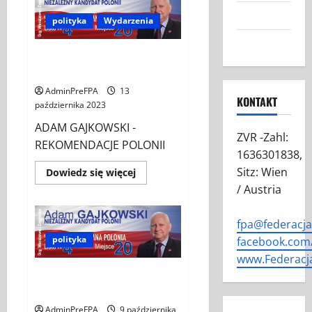
STRONĘ
ŚWIATŁA
Grafiki FPA
w
polityka
Wydarzenia
przestrzeni
wystawienniczej
Kontakt
Galerie
ADAM GAJKOWSKI –
Mánes
w Pradze
REKOMENDACJE POLONII
AdminPreFPA
13
KONTAKT
października 2023
ADAM GAJKOWSKI -
ZVR -Zahl:
REKOMENDACJE POLONII
1636301838,
Sitz: Wien
Dowiedz
Dowiedz się więcej
się
/ Austria
więcej
o
ADAM
GAJKOWSKI
fpa@federacj
–
REKOMENDACJE
polityka
facebook.com/
POLONII
www.Federacj
ADAM GAJKOWSKI –
NIEZALEŻNY KANDYDAT POLONII
AdminPreFPA
9 października