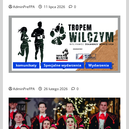
AdminPreFPA
11 lipca 2026
0
komunikaty
Specjalne wydarzenia
Wydarzenia
XIV Bieg Tropem Wilczym w Wiedniu
AdminPreFPA
26 lutego 2026
0