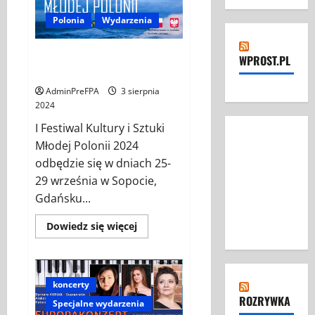
Polonia
Wydarzenia
I FESTIWAL KULTURY i SZTUKI
WPROST.PL
MŁODEJ POLONII 2024
AdminPreFPA
3 sierpnia
2024
I Festiwal Kultury i Sztuki
Młodej Polonii 2024
odbędzie się w dniach 25-
29 września w Sopocie,
Gdańsku...
Dowiedz
Dowiedz się więcej
się
więcej
o
I
FESTIWAL
KULTURY
koncerty
i
ROZRYWKA
Specjalne wydarzenia
SZTUKI
MŁODEJ