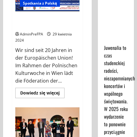
Spotkania z Polską
POLONII
2024
Juwenalia
2025 -
Europa Konzert in Hietzing,
Przewodnik
01.06.2024
dla
AdminPreFPA
29 kwietnia
Uczestników
2024
Juwenalia to
Wir sind seit 20 Jahren in
czas
der Europäischen Union!
studenckiej
Im Rahmen der Polnischen
radości,
Kulturwoche in Wien lädt
niezapomnianych
die Föderation der...
koncertów i
Dowiedz
wspólnego
Dowiedz się więcej
się
świętowania.
więcej
o
W 2025 roku
Europa
Konzert
wydarzenie
in
Hietzing,
to ponownie
01.06.2024
przyciągnie