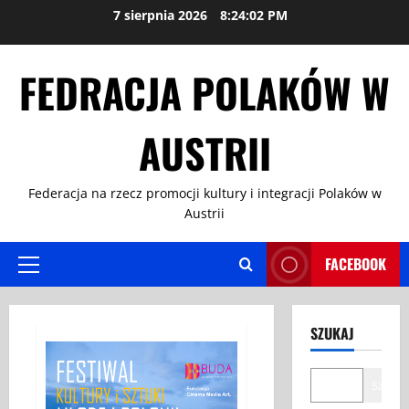
Przejdź
7 sierpnia 2026
8:24:03 PM
do
treści
FEDRACJA POLAKÓW W
AUSTRII
Federacja na rzecz promocji kultury i integracji Polaków w
Austrii
FACEBOOK
Menu
główne
SZUKAJ
Szukaj