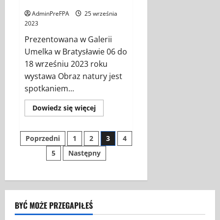
galerii UMELKA
AdminPreFPA
25 września
2023
Prezentowana w Galerii
Umelka w Bratysławie 06 do
18 wrześniu 2023 roku
wystawa Obraz natury jest
spotkaniem...
Dowiedz
Dowiedz się więcej
się
więcej
o
Stronicowanie
OBRAZ
Poprzedni
1
2
3
4
PRZYRODY
–
5
Następny
wpisów
wystawa
w
galerii
UMELKA
BYĆ MOŻE PRZEGAPIŁEŚ