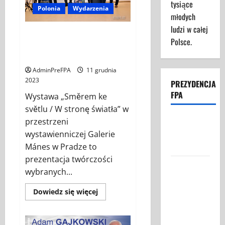
tysiące
Polonia
Wydarzenia
młodych
ludzi w całej
W STRONĘ ŚWIATŁA w
Polsce.
przestrzeni wystawienniczej
Galerie Mánes w Pradze
AdminPreFPA
11 grudnia
2023
PREZYDENCJA
FPA
Wystawa „Směrem ke
světlu / W stronę światła” w
Struktura
przestrzeni
Prezydencji
wystawienniczej Galerie
FPA
Mánes w Pradze to
prezentacja twórczości
Federacja
wybranych...
Polaków w
Austrii:
Dowiedz
Dowiedz się więcej
się
Nasza Misja
więcej
o
i Cele
W