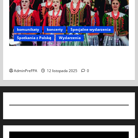
komunikaty
koncerty
Specjalne wydarzenia
Spotkania z Polską
Wydarzenia
Koncert „ŚWIĘTA NOC” – Zespół PiT ŚLĄSK im. St.
Hadyny w Wiedniu – 15.12.2025
AdminPreFPA
12 listopada 2025
0