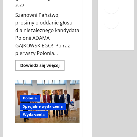
Face
2023
Mail
Szanowni Państwo,
prosimy o oddanie głosu
YouT
dla niezależnego kandydata
Polonii ADAMA
GAJKOWSKIEGO! Po raz
pierwszy Polonia...
Dowiedz
Dowiedz się więcej
się
więcej
o
ADAM
GAJKOWSKI
–
NIEZALEŻNY
Polonia
KANDYDAT
POLONII
Specjalne wydarzenia
Wydarzenia
OBRAZ PRZYRODY – wystawa w