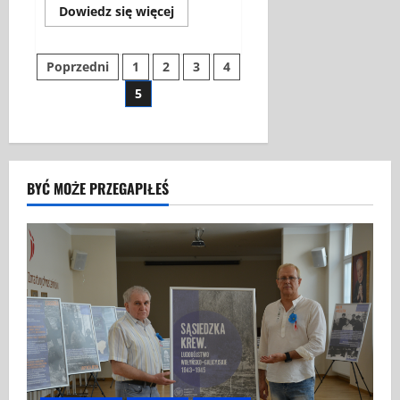
Dowiedz
Dowiedz się więcej
się
więcej
o
Stronicowanie
BIEG
Poprzedni
1
2
3
4
TROPEM
WILCZYM
5
wpisów
W
AUSTRII
BYĆ MOŻE PRZEGAPIŁEŚ