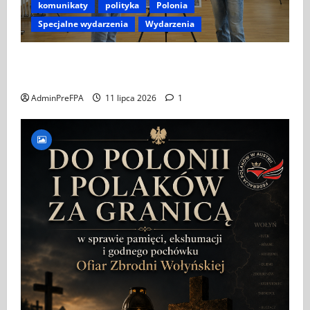
komunikaty
polityka
Polonia
Specjalne wydarzenia
Wydarzenia
ZAPROSZENIE NA WYSTAWĘ „SĄSIEDZKA KREW –
LUDOBÓJSTWO WOŁYŃSKO-GALICYJSKIE 1943–1945”
AdminPreFPA
11 lipca 2026
1