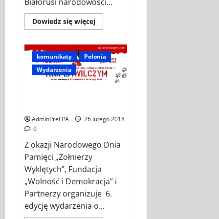
Białorusi narodowości...
Dowiedz
Dowiedz się więcej
się
więcej
o
List
otwarty
komunikaty
Polonia
do
J.
Wydarzenia
E.
Pana
Andrei
BIEG TROPEM WILCZYM W
Dapkiunas
Ambasadora
AUSTRII
Republiki
Białorusi
AdminPreFPA
26 lutego 2018
w
0
Austrii
Z okazji Narodowego Dnia
Pamięci „Żołnierzy
Wyklętych”, Fundacja
„Wolność i Demokracja” i
Partnerzy organizuje 6.
edycję wydarzenia o...