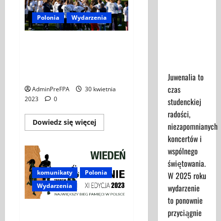
Rahmen
der
Juwenalia
Polonia
Wydarzenia
„Polish
2025 -
Heritage
Days”
Przewodnik
XI Bieg Topem Wilczym w Szkole
dla
Polskiej im. Jana III
Uczestników
Sobieskiego przy Ambasadrzie
RP w Wiedniu.
Juwenalia to
czas
AdminPreFPA
30 kwietnia
2023
0
studenckiej
radości,
Dowiedz
Dowiedz się więcej
niezapomnianych
się
więcej
koncertów i
o
XI
wspólnego
Bieg
świętowania.
Topem
Wilczym
komunikaty
Polonia
W 2025 roku
w
Szkole
Wydarzenia
wydarzenie
Polskiej
im.
to ponownie
Jana
XI edycja biegu pamięci
przyciągnie
III
Sobieskiego