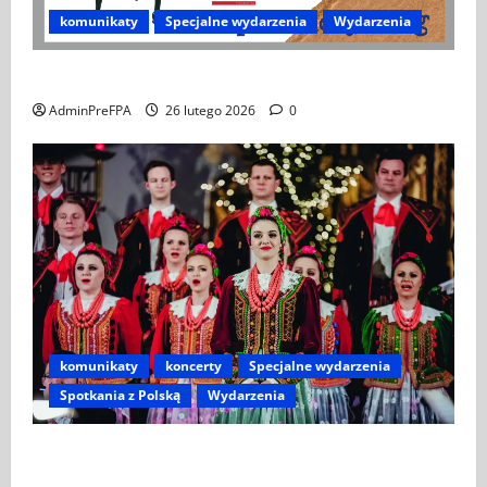
komunikaty
Specjalne wydarzenia
Wydarzenia
XIV Bieg Tropem Wilczym w Wiedniu
AdminPreFPA
26 lutego 2026
0
komunikaty
koncerty
Specjalne wydarzenia
Spotkania z Polską
Wydarzenia
Koncert „ŚWIĘTA NOC” – Zespół PiT ŚLĄSK im. St.
Hadyny w Wiedniu – 15.12.2025