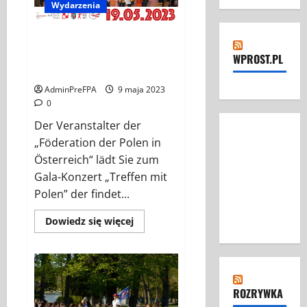
Wydarzenia
Konzert – „Treffen mit Polen”
im Rahmen der „Polish
WPROST.PL
Heritage Days”
AdminPreFPA
9 maja 2023
0
Der Veranstalter der
„Föderation der Polen in
Österreich“ lädt Sie zum
Gala-Konzert „Treffen mit
Polen” der findet...
Dowiedz
Dowiedz się więcej
się
więcej
o
Konzert
–
„Treffen
mit
ROZRYWKA
Polen”
im