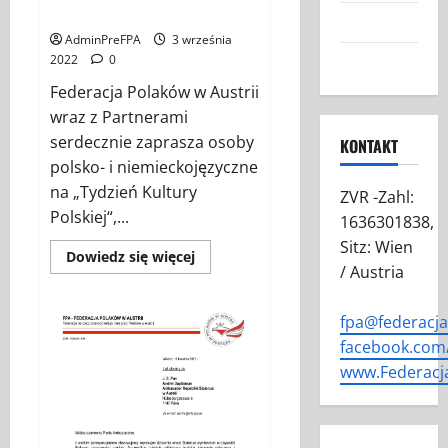
Wiedniu
w
Grafiki FPA
Wiedniu.
AdminPreFPA
3 września
Kontakt
2022
0
Federacja Polaków w Austrii
wraz z Partnerami
serdecznie zaprasza osoby
KONTAKT
polsko- i niemieckojęzyczne
na „Tydzień Kultury
ZVR -Zahl:
Polskiej“,...
1636301838,
Sitz: Wien
Dowiedz
Dowiedz się więcej
się
/ Austria
więcej
o
Tydzień
fpa@federacj
Kultury
Polskiej
facebook.com/
w
Wiedniu
www.Federacj