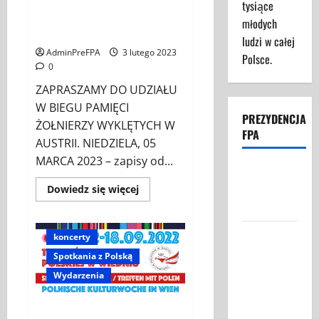
„Tropem Wilczym. Bieg Pamięci
tysiące
przy
Ambasadrzie
Żołnierzy Wyklętych” w
młodych
RP
Wiedniu.
w
ludzi w całej
Wiedniu.
AdminPreFPA
3 lutego 2023
Polsce.
0
ZAPRASZAMY DO UDZIAŁU
W BIEGU PAMIĘCI
PREZYDENCJA
ŻOŁNIERZY WYKLĘTYCH W
FPA
AUSTRII. NIEDZIELA, 05
MARCA 2023 – zapisy od...
Struktura
Prezydencji
Dowiedz
Dowiedz się więcej
się
FPA
więcej
o
XI
Federacja
koncerty
edycja
biegu
Polaków w
Spotkania z Polską
pamięci
„Tropem
Austrii:
Wydarzenia
Wilczym.
Nasza Misja
Bieg
Pamięci
i Cele
Żołnierzy
Tydzień Kultury Polskiej w
Wyklętych”