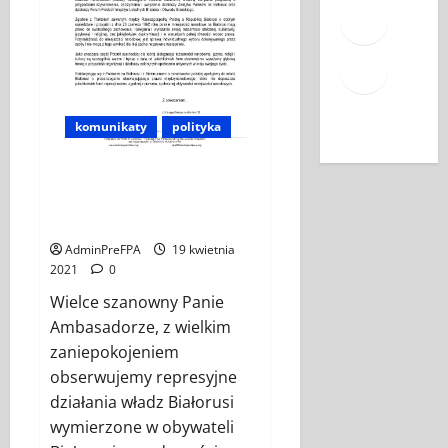
Face
Mail
YouT
komunikaty
polityka
List otwarty do J. E. Pana Andrei
Dapkiunas Ambasadora
Republiki Białorusi w Austrii
AdminPreFPA
19 kwietnia
2021
0
Wielce szanowny Panie
Ambasadorze, z wielkim
zaniepokojeniem
obserwujemy represyjne
działania władz Białorusi
wymierzone w obywateli