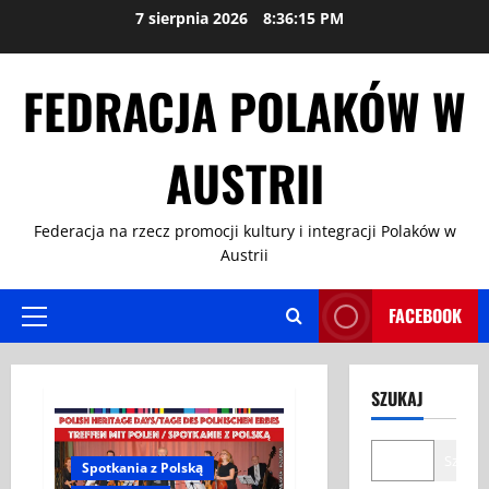
Przejdź
7 sierpnia 2026
8:36:16 PM
do
treści
FEDRACJA POLAKÓW W
AUSTRII
Federacja na rzecz promocji kultury i integracji Polaków w
Austrii
FACEBOOK
Menu
główne
SZUKAJ
Szukaj
Spotkania z Polską