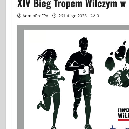
XIV Bieg Tropem Wilczym w
AdminPreFPA
26 lutego 2026
0