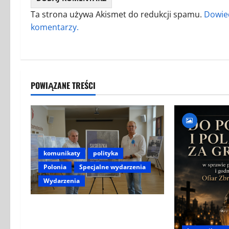
Ta strona używa Akismet do redukcji spamu.
Dowied
komentarzy.
POWIĄZANE TREŚCI
komunikaty
polityka
Polonia
Specjalne wydarzenia
Wydarzenia
ZAPROSZENIE NA WYSTAWĘ
„SĄSIEDZKA KREW –