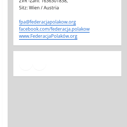
ZVR -Zahl: 1636301838,
Sitz: Wien / Austria
fpa@federacjapolakow.org
facebook.com/federacja.polakow
www.FederacjaPolaków.org
Facebook
Mail
YouTube