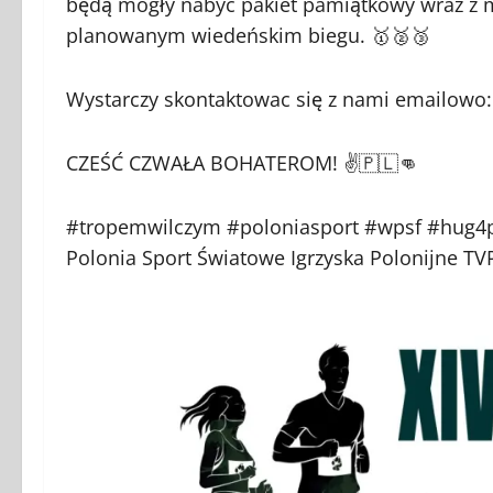
będą mogły nabyć pakiet pamiątkowy wraz z 
planowanym wiedeńskim biegu. 🥇🥈🥉
Wystarczy skontaktowac się z nami emailowo:
CZEŚĆ CZWAŁA BOHATEROM! ✌️🇵🇱👊
#tropemwilczym #poloniasport #wpsf #hug4p
Polonia Sport Światowe Igrzyska Polonijne TV