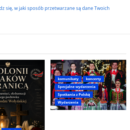
z się, w jaki sposób przetwarzane są dane Twoich
komunikaty
koncerty
Specjalne wydarzenia
Spotkania z Polską
Wydarzenia
Koncert „ŚWIĘTA NOC” – Zespół
PiT ŚLĄSK im. St. Hadyny w