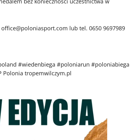
medalem bez konieczności uczestnictwa w
 office@poloniasport.com lub tel. 0650 9697989
oland #wiedenbiega #poloniarun #poloniabiega
P Polonia tropemwilczym.pl