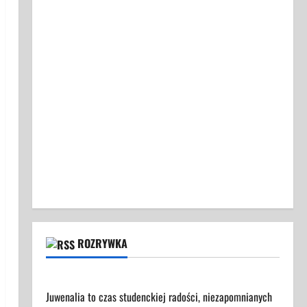
ROZRYWKA
Juwenalia 2025 - Przewodnik dla Uczestników
Juwenalia to czas studenckiej radości, niezapomnianych