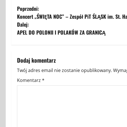
Z
Poprzedni:
Koncert „ŚWIĘTA NOC” – Zespół PiT ŚLĄSK im. St. H
o
Dalej:
b
APEL DO POLONII I POLAKÓW ZA GRANICĄ
a
c
Dodaj komentarz
z
Twój adres email nie zostanie opublikowany.
Wymag
w
Komentarz
*
p
i
s