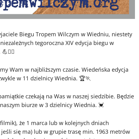
jaciele Biegu Tropem Wilczym w Wiedniu, niestety
iezależnych tegoroczna XIV edycja biegu w
🏃‍♀️
emy Wam w najbliższym czasie. Wiedeńska edycja
wykle w 11 dzielnicy Wiednia. 🏆🏃
 pamiątkie czekają na Was w naszej siedzibie. Będzie
aszym biurze w 3 dzielnicy Wiednia. 💓
ilmik), że 1 marca lub w kolejnych dniach
 jeśli się ma) lub w grupie trasę min. 1963 metrów