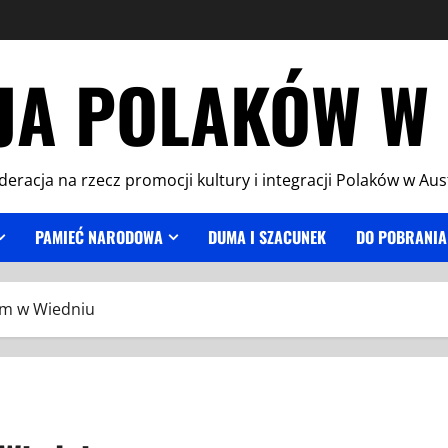
JA POLAKÓW W 
deracja na rzecz promocji kultury i integracji Polaków w Aust
PAMIEĆ NARODOWA
DUMA I SZACUNEK
DO POBRANIA
ym w Wiedniu