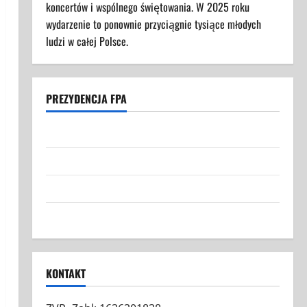
koncertów i wspólnego świętowania. W 2025 roku
wydarzenie to ponownie przyciągnie tysiące młodych
ludzi w całej Polsce.
PREZYDENCJA FPA
Struktura Prezydencji FPA
Federacja Polaków w Austrii: Nasza Misja i Cele
Grafiki FPA
Kontakt
KONTAKT