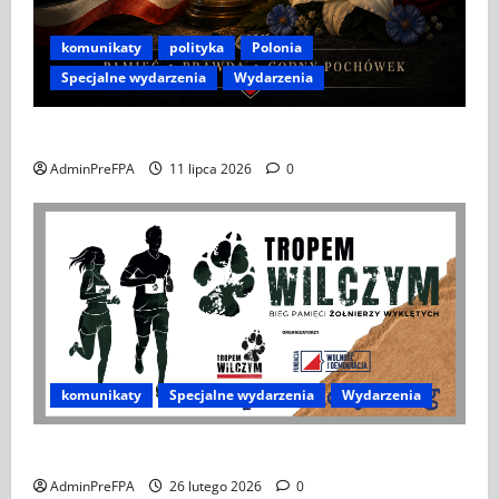
komunikaty
polityka
Polonia
Specjalne wydarzenia
Wydarzenia
APEL DO POLONII I POLAKÓW ZA GRANICĄ
AdminPreFPA
11 lipca 2026
0
komunikaty
Specjalne wydarzenia
Wydarzenia
XIV Bieg Tropem Wilczym w Wiedniu
AdminPreFPA
26 lutego 2026
0