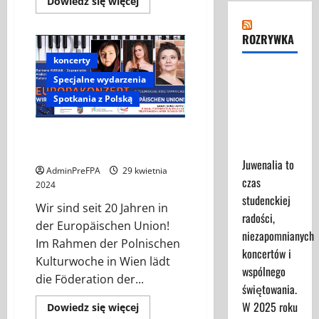
Dowiedz
Dowiedz się więcej
się
więcej
o
ROZRYWKA
I
FESTIWAL
KULTURY
koncerty
i
Juwenalia
Specjalne wydarzenia
SZTUKI
MŁODEJ
2025 -
Spotkania z Polską
POLONII
Przewodnik
2024
dla
Europa Konzert in Hietzing,
Uczestników
01.06.2024
Juwenalia to
AdminPreFPA
29 kwietnia
czas
2024
studenckiej
Wir sind seit 20 Jahren in
radości,
der Europäischen Union!
niezapomnianych
Im Rahmen der Polnischen
koncertów i
Kulturwoche in Wien lädt
wspólnego
die Föderation der...
świętowania.
W 2025 roku
Dowiedz
Dowiedz się więcej
się