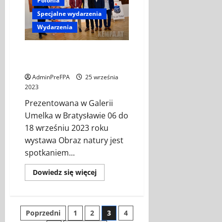
Polonia
KANDYDAT
POLONII
Specjalne wydarzenia
Wydarzenia
OBRAZ PRZYRODY – wystawa w
galerii UMELKA
AdminPreFPA
25 września
2023
Prezentowana w Galerii
Umelka w Bratysławie 06 do
18 wrześniu 2023 roku
wystawa Obraz natury jest
spotkaniem...
Dowiedz
Dowiedz się więcej
się
więcej
o
OBRAZ
PRZYRODY
Stronicowanie
Poprzedni
1
2
3
4
–
wystawa