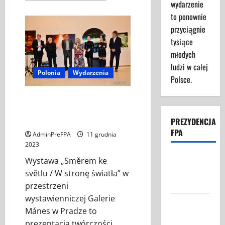
wydarzenie
więcej
o
to ponownie
Europa
Konzert
przyciągnie
in
tysiące
Hietzing,
01.06.2024
młodych
ludzi w całej
Polonia
Wydarzenia
Polsce.
W STRONĘ ŚWIATŁA w
przestrzeni wystawienniczej
Galerie Mánes w Pradze
PREZYDENCJA
FPA
AdminPreFPA
11 grudnia
2023
Struktura
Wystawa „Směrem ke
Prezydencji
světlu / W stronę światła” w
FPA
przestrzeni
wystawienniczej Galerie
Federacja
Mánes w Pradze to
Polaków w
prezentacja twórczości