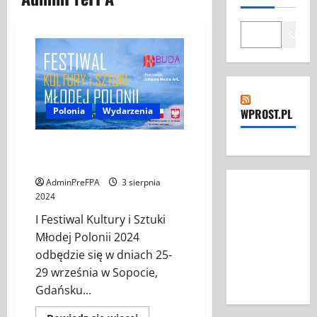
Szukaj
Polonia
Wydarzenia
WPROST.PL
I FESTIWAL KULTURY i SZTUKI
MŁODEJ POLONII 2024
AdminPreFPA
3 sierpnia
2024
I Festiwal Kultury i Sztuki
Młodej Polonii 2024
odbędzie się w dniach 25-
29 września w Sopocie,
Gdańsku...