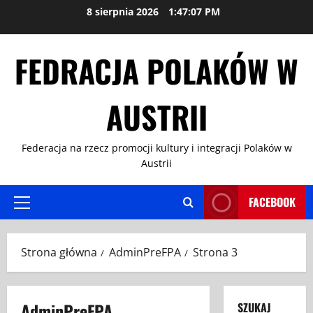
Przejdź
8 sierpnia 2026
1:47:08 PM
do
treści
FEDRACJA POLAKÓW W
AUSTRII
Federacja na rzecz promocji kultury i integracji Polaków w
Austrii
FACEBOOK
Menu
główne
Strona główna
AdminPreFPA
Strona 3
AdminPreFPA
SZUKAJ