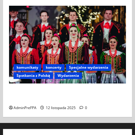
komunikaty
koncerty
Specjalne wydarzenia
Spotkania z Polską
Wydarzenia
Koncert „ŚWIĘTA NOC” – Zespół PiT ŚLĄSK im. St.
Hadyny w Wiedniu – 15.12.2025
AdminPreFPA
12 listopada 2025
0