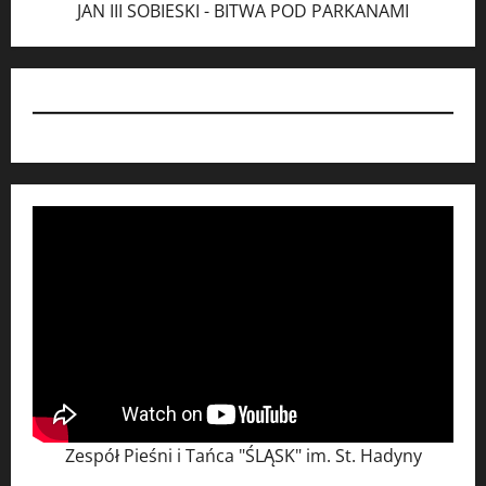
JAN III SOBIESKI - BITWA POD PARKANAMI
Zespół Pieśni i Tańca "ŚLĄSK" im. St. Hadyny