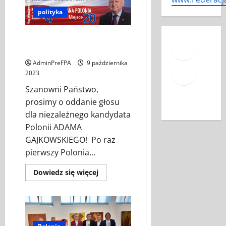
–
REKOMENDACJE
polityka
POLONII
Face
ADAM GAJKOWSKI –
NIEZALEŻNY KANDYDAT POLONII
Mail
AdminPreFPA
9 października
2023
YouT
Szanowni Państwo,
prosimy o oddanie głosu
dla niezależnego kandydata
Polonii ADAMA
GAJKOWSKIEGO! Po raz
pierwszy Polonia...
Dowiedz
Dowiedz się więcej
się
więcej
o
ADAM
GAJKOWSKI
–
NIEZALEŻNY