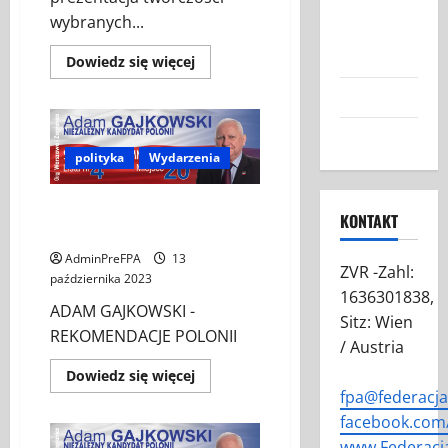
Austrii:
wybranych...
Nasza Misja
i Cele
Dowiedz
Dowiedz się więcej
się
więcej
Grafiki FPA
o
W
STRONĘ
Kontakt
ŚWIATŁA
w
polityka
Wydarzenia
przestrzeni
wystawienniczej
Galerie
ADAM GAJKOWSKI –
Mánes
KONTAKT
w Pradze
REKOMENDACJE POLONII
AdminPreFPA
13
ZVR -Zahl:
października 2023
1636301838,
ADAM GAJKOWSKI -
Sitz: Wien
REKOMENDACJE POLONII
/ Austria
Dowiedz
Dowiedz się więcej
się
fpa@federacj
więcej
o
facebook.com/
ADAM
GAJKOWSKI
www.Federacj