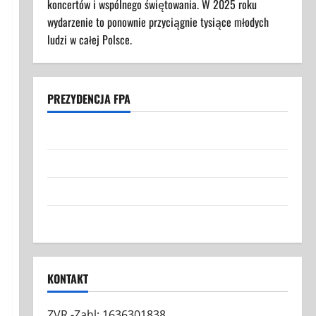
koncertów i wspólnego świętowania. W 2025 roku
wydarzenie to ponownie przyciągnie tysiące młodych
ludzi w całej Polsce.
PREZYDENCJA FPA
Struktura Prezydencji FPA
Federacja Polaków w Austrii: Nasza Misja i Cele
Grafiki FPA
Kontakt
KONTAKT
ZVR -Zahl: 1636301838,