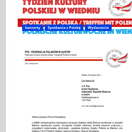
koncerty
Spotkania z Polską
Wydarzenia