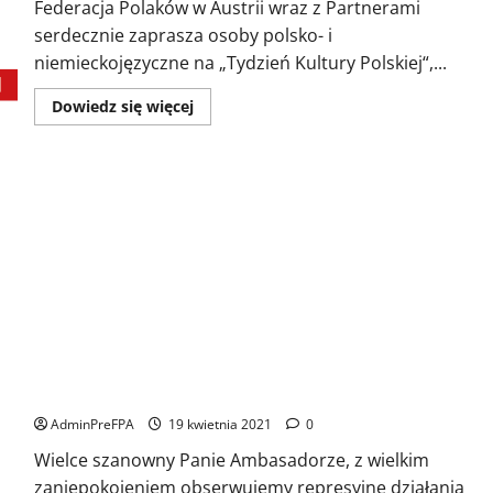
Bieg
Federacja Polaków w Austrii wraz z Partnerami
Pamięci
serdecznie zaprasza osoby polsko- i
Żołnierzy
Wyklętych”
niemieckojęzyczne na „Tydzień Kultury Polskiej“,...
w
Wiedniu.
Dowiedz
Dowiedz się więcej
się
więcej
o
Tydzień
Kultury
Polskiej
w
Wiedniu
List otwarty do J. E. Pana Andrei Dapkiunas Ambasadora
Republiki Białorusi w Austrii
AdminPreFPA
19 kwietnia 2021
0
Wielce szanowny Panie Ambasadorze, z wielkim
zaniepokojeniem obserwujemy represyjne działania