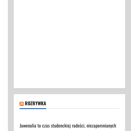
ROZRYWKA
Juwenalia 2025 - Przewodnik dla Uczestników
Juwenalia to czas studenckiej radości, niezapomnianych