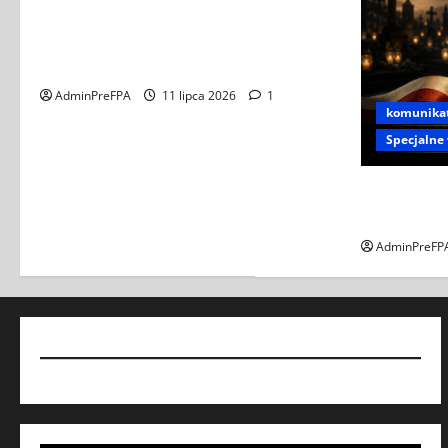
ZAPROSZENIE NA WYSTAWĘ „SĄSIEDZKA
KREW – LUDOBÓJSTWO WOŁYŃSKO-
GALICYJSKIE 1943–1945”
AdminPreFPA
11 lipca 2026
1
komunika
Specjalne
APEL DO PO
GRANICĄ
AdminPreFP