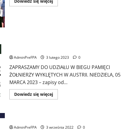
Dowiedz
Dowiedz się więcej
się
więcej
o
XI
Bieg
Topem
Wilczym
w
Szkole
XI edycja biegu pamięci „Tropem Wilczym. Bieg Pamięci
Polskiej
im.
Żołnierzy Wyklętych” w Wiedniu.
Jana
III
AdminPreFPA
3 lutego 2023
0
Sobieskiego
przy
ZAPRASZAMY DO UDZIAŁU W BIEGU PAMIĘCI
Ambasadrzie
RP
ŻOŁNIERZY WYKLĘTYCH W AUSTRII. NIEDZIELA, 05
w
Wiedniu.
MARCA 2023 – zapisy od...
Dowiedz
Dowiedz się więcej
się
więcej
o
XI
edycja
Tydzień Kultury Polskiej w Wiedniu
biegu
pamięci
AdminPreFPA
3 września 2022
„Tropem
0
Wilczym.