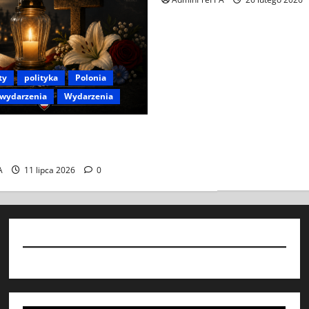
ty
polityka
Polonia
 wydarzenia
Wydarzenia
LONII I POLAKÓW ZA
A
11 lipca 2026
0