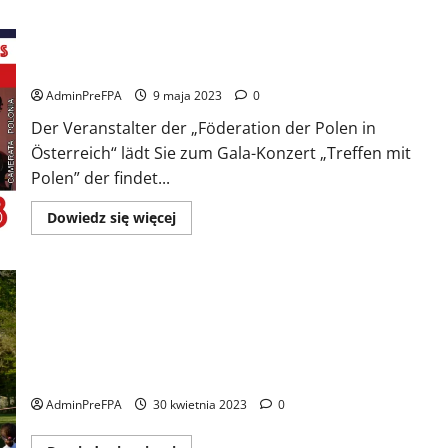
Konzert – „Treffen mit Polen” im Rahmen der „Polish
Heritage Days”
AdminPreFPA
9 maja 2023
0
Der Veranstalter der „Föderation der Polen in
Österreich“ lädt Sie zum Gala-Konzert „Treffen mit
Polen” der findet...
Dowiedz
Dowiedz się więcej
się
więcej
o
Konzert
–
„Treffen
mit
Polen”
im
XI Bieg Topem Wilczym w Szkole Polskiej im. Jana III
Rahmen
der
Sobieskiego przy Ambasadrzie RP w Wiedniu.
„Polish
Heritage
AdminPreFPA
30 kwietnia 2023
0
Days”