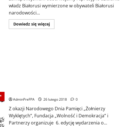
władz Białorusi wymierzone w obywateli Białorusi
narodowości...
Dowiedz
Dowiedz się więcej
się
więcej
o
List
otwarty
do
J.
E.
Pana
Andrei
Dapkiunas
Ambasadora
Republiki
Białorusi
w
Austrii
BIEG TROPEM WILCZYM W AUSTRII
AdminPreFPA
26 lutego 2018
0
Z okazji Narodowego Dnia Pamięci „Żołnierzy
Wyklętych”, Fundacja „Wolność i Demokracja” i
Partnerzy organizuje 6. edycję wydarzenia o...