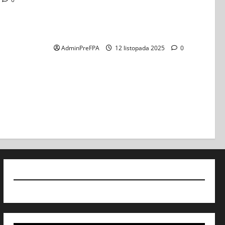
Koncert „ŚWIĘTA NOC” – Zespół PiT
ŚLĄSK im. St. Hadyny w Wiedniu –
15.12.2025
AdminPreFPA
12 listopada 2025
0