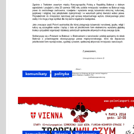
komunikaty
polityka
komunikaty
Polonia
Wydarzenia