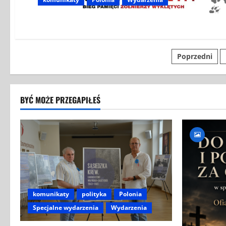
Stronico
Poprzedni
wpisów
BYĆ MOŻE PRZEGAPIŁEŚ
komunikaty
polityka
Polonia
Specjalne wydarzenia
Wydarzenia