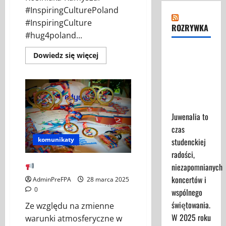
#InspiringCulturePoland
#InspiringCulture
ROZRYWKA
#hug4poland...
Juwenalia
Dowiedz
Dowiedz się więcej
się
2025 -
więcej
o
Przewodnik
Zespół
dla
Pieśni
i
Uczestników
Tańca
„Śląsk”
Juwenalia to
im.
Stanisława
czas
Hadyny
w
komunikaty
studenckiej
Wiedniu
radości,
PILNY KOMUNIKAT!
niezapomnianych
koncertów i
AdminPreFPA
28 marca 2025
0
wspólnego
świętowania.
Ze względu na zmienne
W 2025 roku
warunki atmosferyczne w