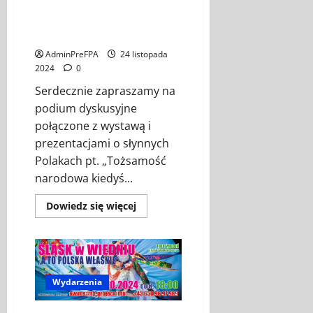
dziś-wpływ wybitnych Polaków
na kształtowanie postaw
patriotycznych”.
AdminPreFPA
24 listopada
2024
0
Serdecznie zapraszamy na
podium dyskusyjne
połączone z wystawą i
prezentacjami o słynnych
Polakach pt. „Tożsamość
narodowa kiedyś...
Dowiedz
Dowiedz się więcej
się
więcej
o
Podium
dyskusyjne
pt.
„Tożsamość
Wydarzenia
narodowa
kiedyś
i
dziś-