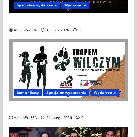
Specjalne wydarzenia
Wydarzenia
APEL DO POLONII I POLAKÓW ZA GRANICĄ
AdminPreFPA
11 lipca 2026
0
komunikaty
Specjalne wydarzenia
Wydarzenia
XIV Bieg Tropem Wilczym w Wiedniu
AdminPreFPA
26 lutego 2026
0