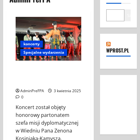
Szukaj
koncerty
WPROST.PL
Specjalne wydarzenia
Zespół Pieśni i Tańca „Śląsk”
im. Stanisława Hadyny w
Wiedniu
AdminPreFPA
3 kwietnia 2025
0
Koncert został objęty
honorowy partonatem
szefa misji dyplomatycznej
w Wiedniu Pana Zenona
Kosiniaka-Kamysza.