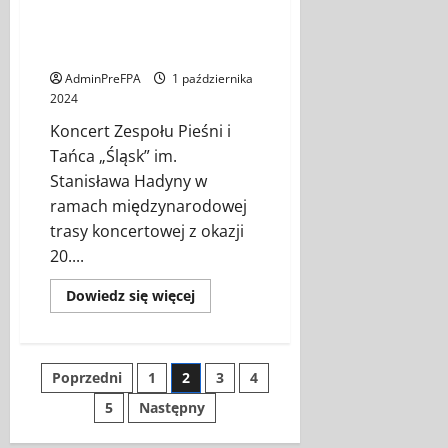
Zespół Pieśni i Tańca „Śląsk”
wpływ
im. Stanisława Hadyny w
wybitnych
Polaków
Wiedniu – 26.10.2024
na
kształtowanie
AdminPreFPA
1 października
postaw
patriotycznych”.
2024
Koncert Zespołu Pieśni i
Tańca „Śląsk” im.
Stanisława Hadyny w
ramach międzynarodowej
trasy koncertowej z okazji
20....
Dowiedz
Dowiedz się więcej
się
więcej
o
Zespół
Pieśni
Stronicowanie
Poprzedni
1
2
3
4
i
Tańca
„Śląsk”
5
Następny
wpisów
im.
Stanisława