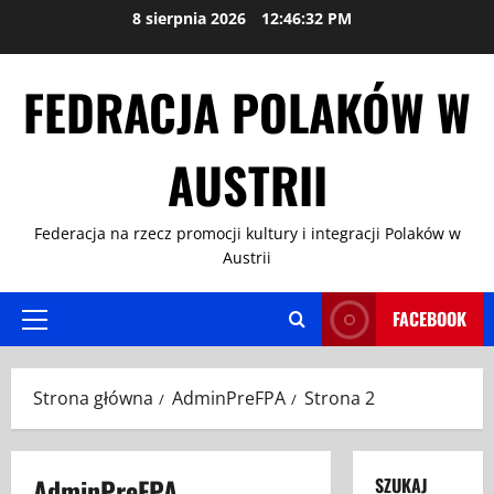
Przejdź
8 sierpnia 2026
12:46:32 PM
do
treści
FEDRACJA POLAKÓW W
AUSTRII
Federacja na rzecz promocji kultury i integracji Polaków w
Austrii
FACEBOOK
Menu
główne
Strona główna
AdminPreFPA
Strona 2
AdminPreFPA
SZUKAJ