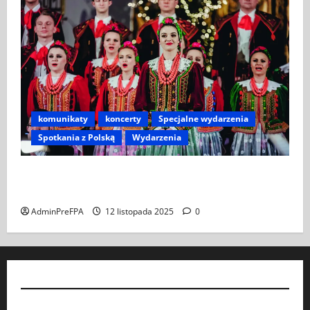
komunikaty
koncerty
Specjalne wydarzenia
Spotkania z Polską
Wydarzenia
Koncert „ŚWIĘTA NOC” – Zespół PiT ŚLĄSK im. St.
Hadyny w Wiedniu – 15.12.2025
AdminPreFPA
12 listopada 2025
0