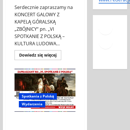
Serdecznie zapraszamy na
KONCERT GALOWY Z
Face
KAPELĄ GÓRALSKĄ
„ZBÓJNICY“ pn. „VI
Mail
SPOTKANIE Z POLSKĄ –
KULTURA LUDOWA...
YouT
Dowiedz
Dowiedz się więcej
się
więcej
o
KONCERT
GALOWY
Z
KAPELĄ
GÓRALSKĄ
„ZBÓJNICY“
Spotkania z Polską
Wydarzenia
Podium dyskusyjne pt.
„Tożsamość narodowa kiedyś i