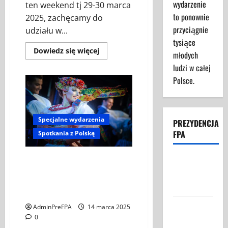
wydarzenie
ten weekend tj 29-30 marca
to ponownie
2025, zachęcamy do
przyciągnie
udziału w...
tysiące
Dowiedz
Dowiedz się więcej
młodych
się
więcej
ludzi w całej
o
Polsce.
PILNY
KOMUNIKAT!
Specjalne wydarzenia
PREZYDENCJA
FPA
Spotkania z Polską
Koncert Zespołu Pieśni i Tańca
Struktura
„Śląsk” im. Stanisława Hadyny z
Prezydencji
okazji polskiej Prezydencji w
FPA
Radzie UE
Federacja
AdminPreFPA
14 marca 2025
Polaków w
0