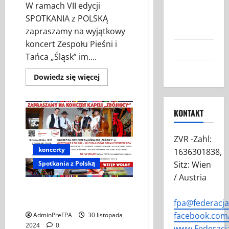
Austrii:
W ramach VII edycji
Nasza Misja
SPOTKANIA z POLSKĄ
i Cele
zapraszamy na wyjątkowy
koncert Zespołu Pieśni i
Grafiki FPA
Tańca „Śląsk” im....
Kontakt
Dowiedz
Dowiedz się więcej
się
więcej
o
Koncert
KONTAKT
Zespołu
Pieśni
i
Tańca
ZVR -Zahl:
„Śląsk”
im.
koncerty
1636301838,
Stanisława
Hadyny
Sitz: Wien
Spotkania z Polską
z
/ Austria
okazji
polskiej
KONCERT GALOWY Z KAPELĄ
Prezydencji
w
GÓRALSKĄ „ZBÓJNICY“
fpa@federacj
Radzie
UE
facebook.com/
AdminPreFPA
30 listopada
2024
0
www.Federacj