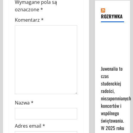
z
Wymagane pola są
oznaczone
*
w
ROZRYWKA
Komentarz
*
p
Juwenalia
2025 -
i
Przewodnik
s
dla
Uczestników
y
Juwenalia to
czas
studenckiej
radości,
niezapomnianych
Nazwa
*
koncertów i
wspólnego
świętowania.
Adres email
*
W 2025 roku