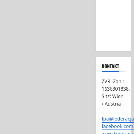
Austrii:
Nasza Misja
i Cele
Grafiki FPA
Kontakt
KONTAKT
ZVR -Zahl:
1636301838,
Sitz: Wien
/ Austria
fpa@federacj
facebook.com/
www.Federacj