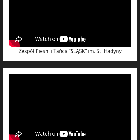
Zespół Pieśni i Tańca "ŚLĄSK" im. St. Hadyny