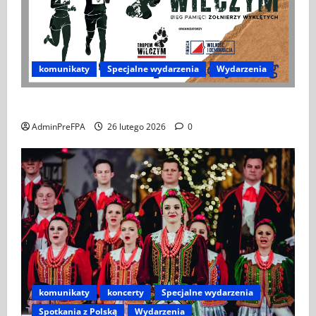
komunikaty
Specjalne wydarzenia
Wydarzenia
XIV Bieg Tropem Wilczym w Wiedniu
AdminPreFPA
26 lutego 2026
0
komunikaty
koncerty
Specjalne wydarzenia
Spotkania z Polską
Wydarzenia