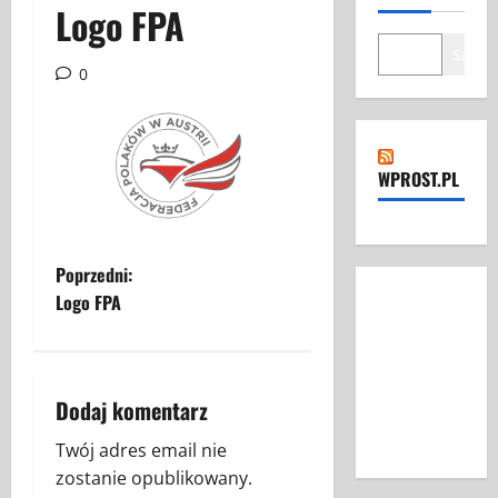
Logo FPA
Szukaj
0
WPROST.PL
Z
Poprzedni:
Logo FPA
o
b
Dodaj komentarz
a
Twój adres email nie
c
zostanie opublikowany.