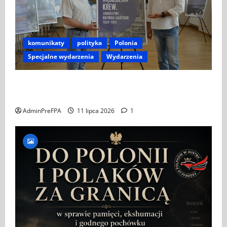
komunikaty
polityka
Polonia
Specjalne wydarzenia
Wydarzenia
ZAPROSZENIE NA WYSTAWĘ „SĄSIEDZKA KREW –
LUDOBÓJSTWO WOŁYŃSKO-GALICYJSKIE 1943–1945”
AdminPreFPA
11 lipca 2026
1