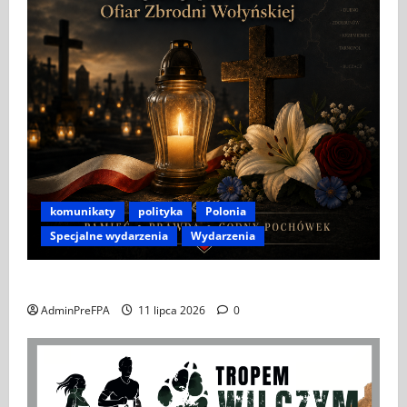
komunikaty
polityka
Polonia
Specjalne wydarzenia
Wydarzenia
APEL DO POLONII I POLAKÓW ZA GRANICĄ
AdminPreFPA
11 lipca 2026
0