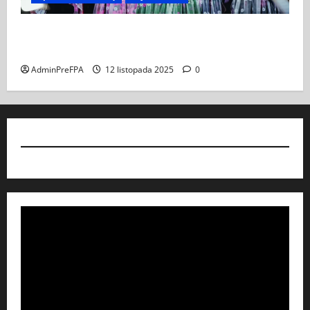
Koncert „ŚWIĘTA NOC” – Zespół PiT ŚLĄSK im. St.
Hadyny w Wiedniu – 15.12.2025
AdminPreFPA
12 listopada 2025
0