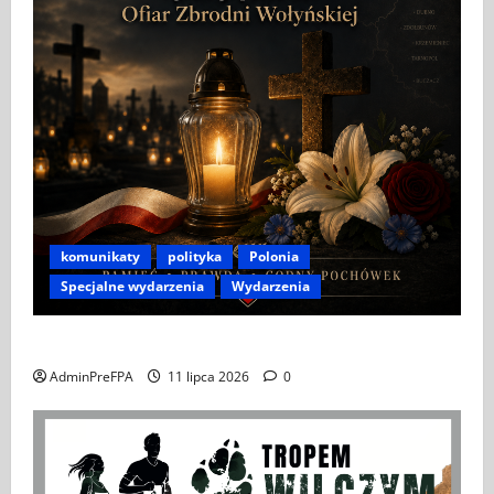
komunikaty
polityka
Polonia
Specjalne wydarzenia
Wydarzenia
APEL DO POLONII I POLAKÓW ZA GRANICĄ
AdminPreFPA
11 lipca 2026
0