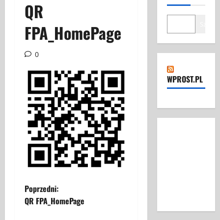
QR
Szukaj
FPA_HomePage
0
WPROST.PL
Z
Poprzedni:
QR FPA_HomePage
o