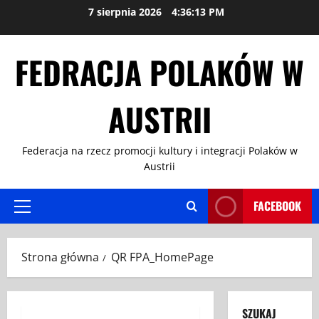
Przejdź
7 sierpnia 2026
4:36:14 PM
do
treści
FEDRACJA POLAKÓW W
AUSTRII
Federacja na rzecz promocji kultury i integracji Polaków w
Austrii
FACEBOOK
Menu
główne
Strona główna
QR FPA_HomePage
SZUKAJ