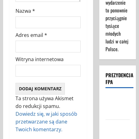
wydarzenie
to ponownie
Nazwa
*
przyciągnie
tysiące
młodych
Adres email
*
ludzi w całej
Polsce.
Witryna internetowa
PREZYDENCJA
FPA
Struktura
Ta strona używa Akismet
Prezydencji
do redukcji spamu.
FPA
Dowiedz się, w jaki sposób
przetwarzane są dane
Federacja
Twoich komentarzy.
Polaków w