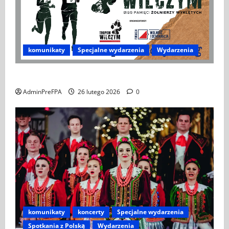
komunikaty
Specjalne wydarzenia
Wydarzenia
XIV Bieg Tropem Wilczym w Wiedniu
AdminPreFPA
26 lutego 2026
0
komunikaty
koncerty
Specjalne wydarzenia
Spotkania z Polską
Wydarzenia