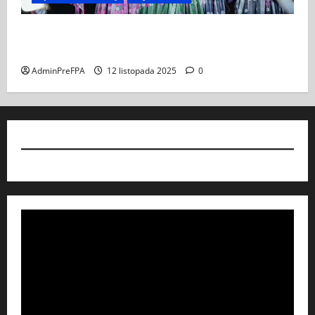
Koncert „ŚWIĘTA NOC” – Zespół PiT ŚLĄSK im. St.
Hadyny w Wiedniu – 15.12.2025
AdminPreFPA
12 listopada 2025
0