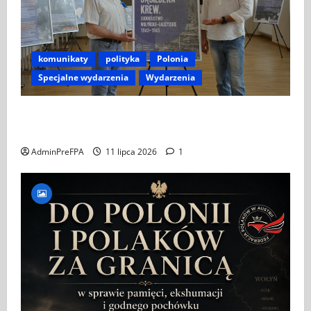
komunikaty
polityka
Polonia
Specjalne wydarzenia
Wydarzenia
ZAPROSZENIE NA WYSTAWĘ „SĄSIEDZKA KREW –
LUDOBÓJSTWO WOŁYŃSKO-GALICYJSKIE 1943–1945”
AdminPreFPA
11 lipca 2026
1