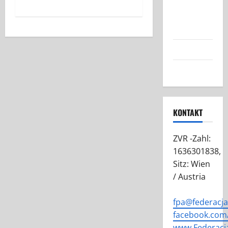
Austrii:
Nasza Misja
i Cele
Grafiki FPA
Kontakt
KONTAKT
ZVR -Zahl:
1636301838,
Sitz: Wien
/ Austria
fpa@federacj
facebook.com/
www.Federacj