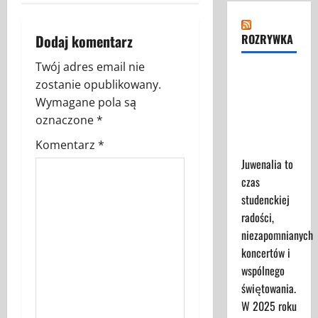
b
ROZRYWKA
Dodaj komentarz
a
Twój adres email nie
c
Juwenalia
zostanie opublikowany.
2025 -
z
Wymagane pola są
Przewodnik
oznaczone
*
dla
w
Komentarz
*
Uczestników
p
Juwenalia to
czas
i
studenckiej
radości,
s
niezapomnianych
y
koncertów i
wspólnego
świętowania.
W 2025 roku