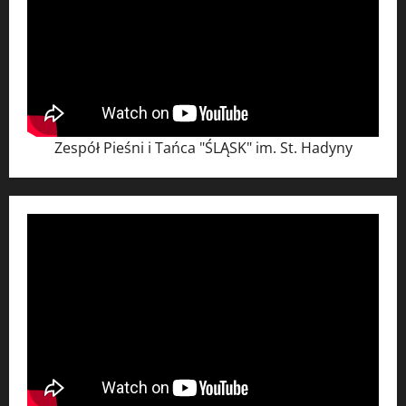
Zespół Pieśni i Tańca "ŚLĄSK" im. St. Hadyny